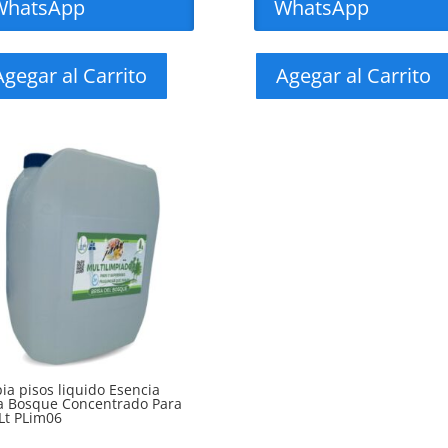
WhatsApp
WhatsApp
Agegar al Carrito
Agegar al Carrito
ia pisos liquido Esencia
a Bosque Concentrado Para
Lt PLim06