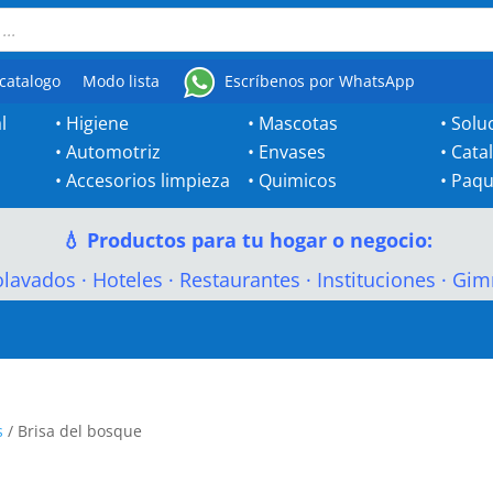
catalogo
Modo lista
Escríbenos por WhatsApp
l
•
Higiene
•
Mascotas
•
Solu
•
Automotriz
•
Envases
•
Cata
•
Accesorios limpieza
•
Quimicos
•
Paqu
💧 Productos para tu hogar o negocio:
olavados
·
Hoteles
·
Restaurantes
·
Instituciones
·
Gim
s
/ Brisa del bosque