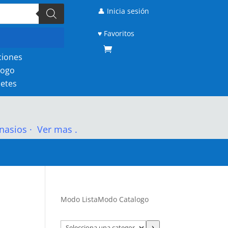
👤 Inicia sesión
♥ Favoritos
ciones
logo
etes
nasios
·
Ver mas .
Modo Lista
Modo Catalogo
Selecciona