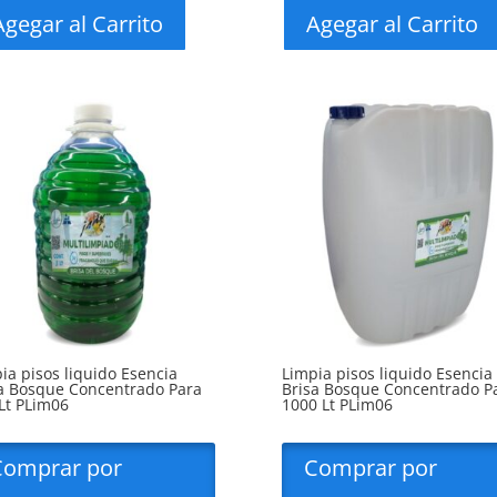
Agegar al Carrito
Agegar al Carrito
ia pisos liquido Esencia
Limpia pisos liquido Esencia
a Bosque Concentrado Para
Brisa Bosque Concentrado P
Lt PLim06
1000 Lt PLim06
Comprar por
Comprar por