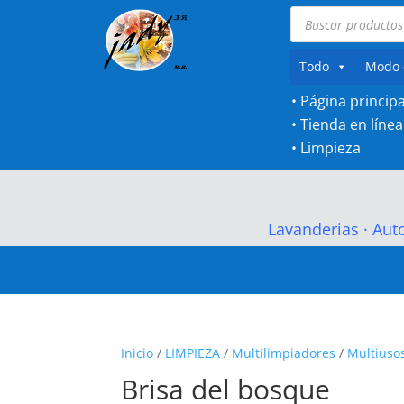
Búsqueda
de
productos
Todo
Modo 
• Página principa
•
Tienda en línea
•
Limpieza
Lavanderias
·
Aut
Inicio
/
LIMPIEZA
/
Multilimpiadores
/
Multiuso
Brisa del bosque