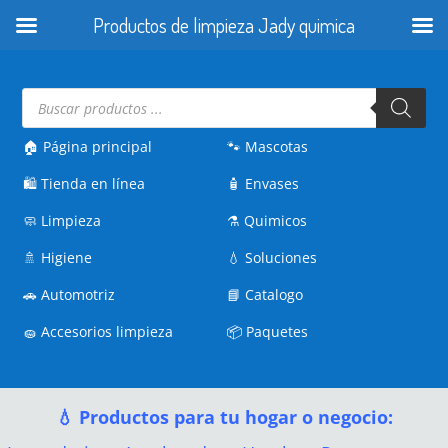
Productos de limpieza Jady quimica
Búsqueda
de
productos
🏠 Página principal
🐾
Mascotas
🛍️
Tienda en línea
🧴
Envases
🧼
Limpieza
⚗️
Quimicos
🚿
Higiene
💧
Soluciones
🚗
Automotriz
📘
Catalogo
🧽
Accesorios limpieza
📦
Paquetes
💧 Productos para tu hogar o negocio: