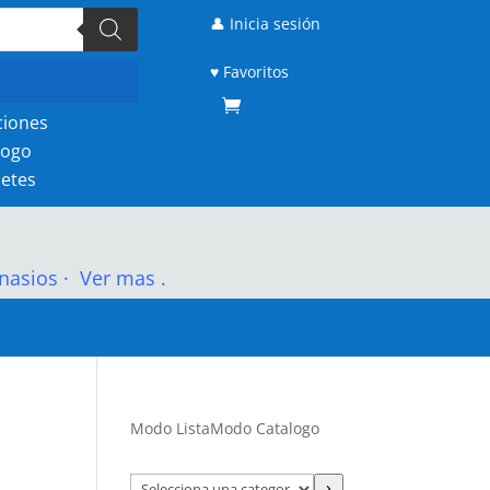
👤 Inicia sesión
♥ Favoritos
ciones
logo
etes
nasios
·
Ver mas .
Modo Lista
Modo Catalogo
Selecciona