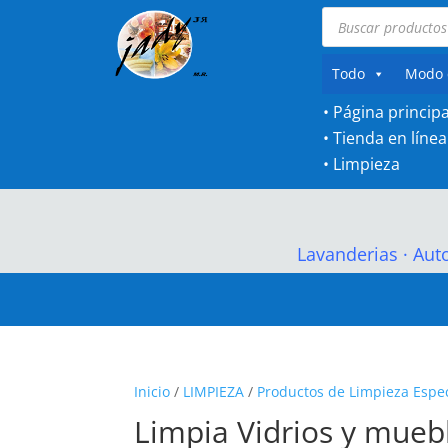
Búsqueda
de
productos
Todo
Modo 
• Página principa
•
Tienda en línea
•
Limpieza
Lavanderias
·
Aut
Inicio
/
LIMPIEZA
/
Productos de Limpieza Espec
Limpia Vidrios y mueb