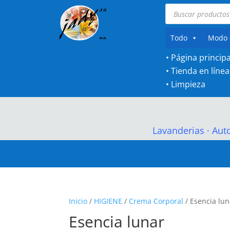
Búsqueda
de
productos
Todo
Modo 
• Página principa
•
Tienda en línea
•
Limpieza
Lavanderias
·
Aut
Inicio
/
HIGIENE
/
Crema Corporal
/ Esencia lun
Esencia lunar