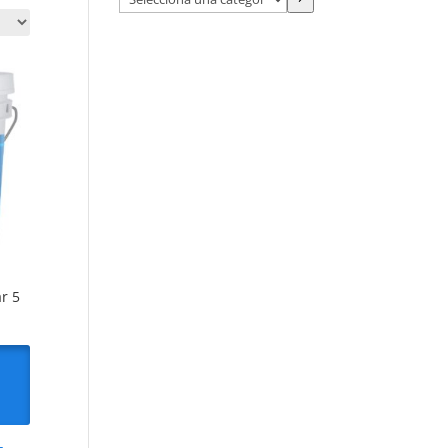
una
categoría
r 5