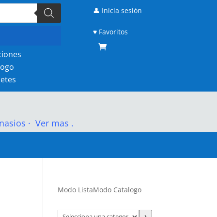
👤 Inicia sesión
♥ Favoritos
ciones
logo
etes
nasios
·
Ver mas .
Modo Lista
Modo Catalogo
Selecciona