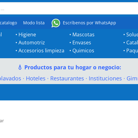
catalogo
Modo lista
Escríbenos por WhatsApp
l
•
Higiene
•
Mascotas
•
Solu
•
Automotriz
•
Envases
•
Cata
•
Accesorios limpieza
•
Quimicos
•
Paqu
💧 Productos para tu hogar o negocio:
olavados
·
Hoteles
·
Restaurantes
·
Instituciones
·
Gim
ar