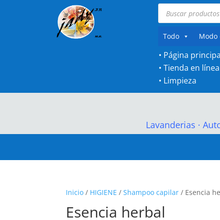
Búsqueda
de
productos
Todo
Modo 
• Página principa
•
Tienda en línea
•
Limpieza
Lavanderias
·
Aut
Inicio
/
HIGIENE
/
Shampoo capilar
/ Esencia h
Esencia herbal