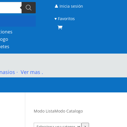
👤 Inicia sesión
♥ Favoritos
ciones
logo
etes
nasios
·
Ver mas .
Modo Lista
Modo Catalogo
Selecciona