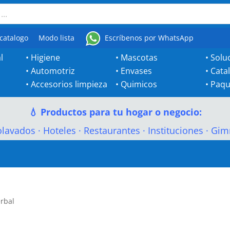
catalogo
Modo lista
Escríbenos por WhatsApp
l
•
Higiene
•
Mascotas
•
Solu
•
Automotriz
•
Envases
•
Cata
•
Accesorios limpieza
•
Quimicos
•
Paqu
💧 Productos para tu hogar o negocio:
olavados
·
Hoteles
·
Restaurantes
·
Instituciones
·
Gim
erbal