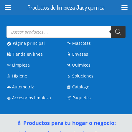
Productos de limpieza Jady quimica
Búsqueda
de
productos
🏠 Página principal
🐾
Mascotas
🛍️
Tienda en línea
🧴
Envases
🧼
Limpieza
⚗️
Quimicos
🚿
Higiene
💧
Soluciones
🚗
Automotriz
📘
Catalogo
🧽
Accesorios limpieza
📦
Paquetes
💧 Productos para tu hogar o negocio: