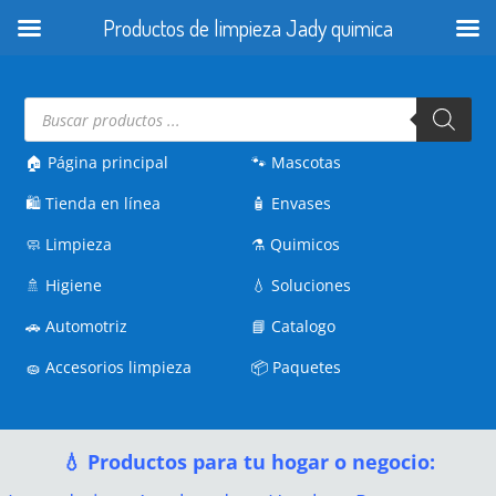
Productos de limpieza Jady quimica
Búsqueda
de
productos
🏠 Página principal
🐾
Mascotas
🛍️
Tienda en línea
🧴
Envases
🧼
Limpieza
⚗️
Quimicos
🚿
Higiene
💧
Soluciones
🚗
Automotriz
📘
Catalogo
🧽
Accesorios limpieza
📦
Paquetes
💧 Productos para tu hogar o negocio: