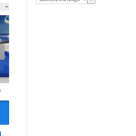
una
categoría
k