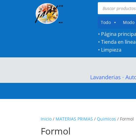
Búsqueda
de
productos
Todo
Modo 
• Página principa
•
Tienda en línea
•
Limpieza
Lavanderias
·
Aut
Inicio
/
MATERIAS PRIMAS
/
Quimicos
/ Formol
Formol