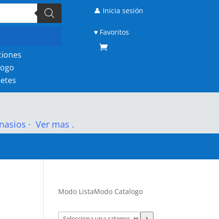
👤 Inicia sesión
♥ Favoritos
ciones
logo
etes
nasios
·
Ver mas .
Modo Lista
Modo Catalogo
Selecciona