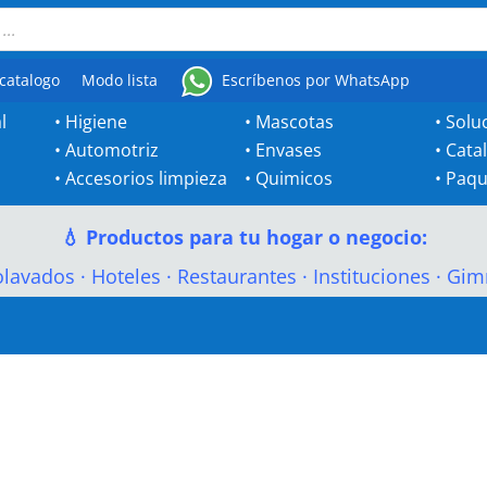
catalogo
Modo lista
Escríbenos por WhatsApp
l
•
Higiene
•
Mascotas
•
Solu
•
Automotriz
•
Envases
•
Cata
•
Accesorios limpieza
•
Quimicos
•
Paqu
💧 Productos para tu hogar o negocio:
olavados
·
Hoteles
·
Restaurantes
·
Instituciones
·
Gim