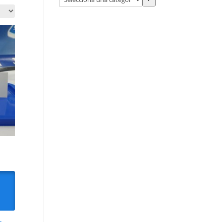
una
categoría