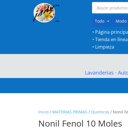
Búsqueda
de
productos
Todo
Modo 
• Página principa
•
Tienda en línea
•
Limpieza
Lavanderias
·
Aut
Inicio
/
MATERIAS PRIMAS
/
Quimicos
/ Nonil F
Nonil Fenol 10 Moles