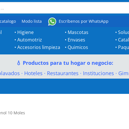
catalogo
Modo lista
Escríbenos por WhatsApp
l
•
Higiene
•
Mascotas
•
Solu
•
Automotriz
•
Envases
•
Cata
•
Accesorios limpieza
•
Quimicos
•
Paqu
💧 Productos para tu hogar o negocio:
olavados
·
Hoteles
·
Restaurantes
·
Instituciones
·
Gim
enol 10 Moles