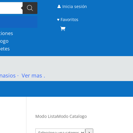
👤 Inicia sesión
♥ Favoritos
ciones
logo
etes
nasios
·
Ver mas .
Modo Lista
Modo Catalogo
Selecciona