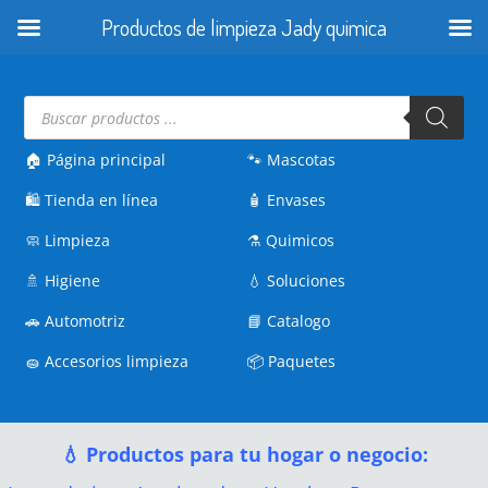
Productos de limpieza Jady quimica
Búsqueda
de
productos
🏠 Página principal
🐾
Mascotas
🛍️
Tienda en línea
🧴
Envases
🧼
Limpieza
⚗️
Quimicos
🚿
Higiene
💧
Soluciones
🚗
Automotriz
📘
Catalogo
🧽
Accesorios limpieza
📦
Paquetes
💧 Productos para tu hogar o negocio: