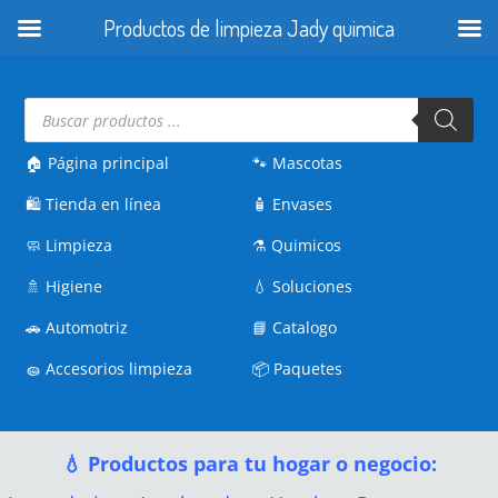
Productos de limpieza Jady quimica
Búsqueda
de
productos
🏠 Página principal
🐾
Mascotas
🛍️
Tienda en línea
🧴
Envases
🧼
Limpieza
⚗️
Quimicos
🚿
Higiene
💧
Soluciones
🚗
Automotriz
📘
Catalogo
🧽
Accesorios limpieza
📦
Paquetes
💧 Productos para tu hogar o negocio: