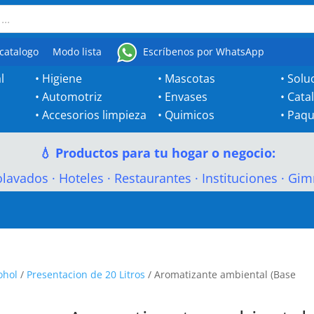
catalogo
Modo lista
Escríbenos por WhatsApp
l
•
Higiene
•
Mascotas
•
Solu
•
Automotriz
•
Envases
•
Cata
•
Accesorios limpieza
•
Quimicos
•
Paqu
💧 Productos para tu hogar o negocio:
olavados
·
Hoteles
·
Restaurantes
·
Instituciones
·
Gim
ohol
/
Presentacion de 20 Litros
/ Aromatizante ambiental (Base