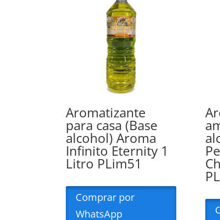
Aromatizante
Ar
para casa (Base
am
alcohol) Aroma
al
Infinito Eternity 1
Pe
Litro PLim51
Ch
P
Comprar por
WhatsApp