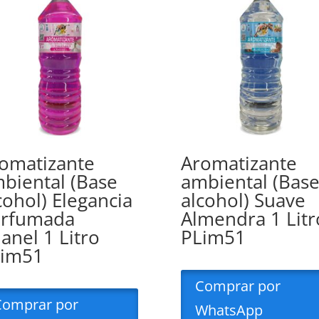
omatizante
Aromatizante
biental (Base
ambiental (Bas
cohol) Elegancia
alcohol) Suave
rfumada
Almendra 1 Litr
anel 1 Litro
PLim51
Lim51
Comprar por
Comprar por
WhatsApp