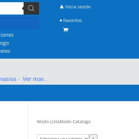
👤 Inicia sesión
♥ Favoritos
ciones
logo
etes
nasios
·
Ver mas .
Modo Lista
Modo Catalogo
Selecciona