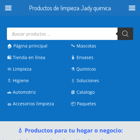
Productos de limpieza Jady quimica
Búsqueda
de
productos
🏠 Página principal
🐾
Mascotas
🛍️
Tienda en línea
🧴
Envases
🧼
Limpieza
⚗️
Quimicos
🚿
Higiene
💧
Soluciones
🚗
Automotriz
📘
Catalogo
🧽
Accesorios limpieza
📦
Paquetes
💧 Productos para tu hogar o negocio: