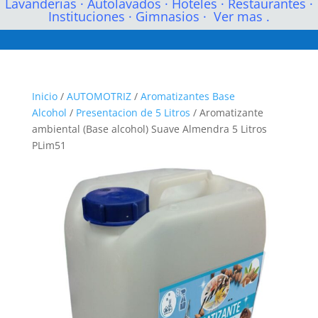
Lavanderias
·
Autolavados
·
Hoteles
·
Restaurantes
·
Instituciones
·
Gimnasios
·
Ver mas .
Inicio
/
AUTOMOTRIZ
/
Aromatizantes Base
Alcohol
/
Presentacion de 5 Litros
/ Aromatizante
ambiental (Base alcohol) Suave Almendra 5 Litros
PLim51