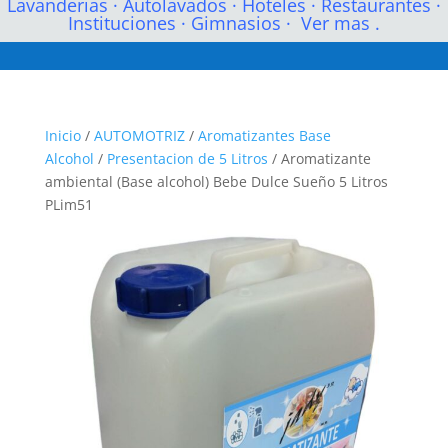
Lavanderias
·
Autolavados
·
Hoteles
·
Restaurantes
·
Instituciones
·
Gimnasios
·
Ver mas .
Inicio
/
AUTOMOTRIZ
/
Aromatizantes Base
Alcohol
/
Presentacion de 5 Litros
/ Aromatizante
ambiental (Base alcohol) Bebe Dulce Sueño 5 Litros
PLim51