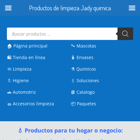
Productos de limpieza Jady quimica
Búsqueda
de
productos
🏠 Página principal
🐾
Mascotas
🛍️
Tienda en línea
🧴
Envases
🧼
Limpieza
⚗️
Quimicos
🚿
Higiene
💧
Soluciones
🚗
Automotriz
📘
Catalogo
🧽
Accesorios limpieza
📦
Paquetes
💧 Productos para tu hogar o negocio: