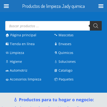
Productos de limpieza Jady quimica
Búsqueda
de
productos
🏠 Página principal
🐾
Mascotas
🛍️
Tienda en línea
🧴
Envases
🧼
Limpieza
⚗️
Quimicos
🚿
Higiene
💧
Soluciones
🚗
Automotriz
📘
Catalogo
🧽
Accesorios limpieza
📦
Paquetes
💧 Productos para tu hogar o negocio: