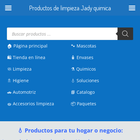
Productos de limpieza Jady quimica
Búsqueda
de
productos
🏠 Página principal
🐾
Mascotas
🛍️
Tienda en línea
🧴
Envases
🧼
Limpieza
⚗️
Quimicos
🚿
Higiene
💧
Soluciones
🚗
Automotriz
📘
Catalogo
🧽
Accesorios limpieza
📦
Paquetes
💧 Productos para tu hogar o negocio: