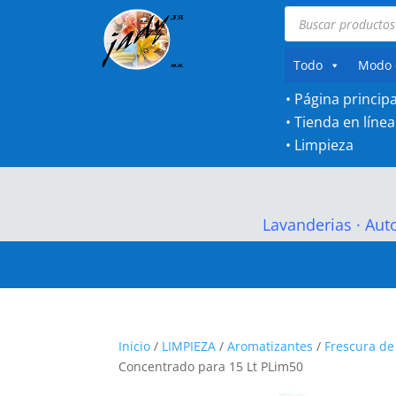
Búsqueda
de
productos
Todo
Modo 
• Página principa
•
Tienda en línea
•
Limpieza
Lavanderias
·
Aut
Inicio
/
LIMPIEZA
/
Aromatizantes
/
Frescura d
Concentrado para 15 Lt PLim50