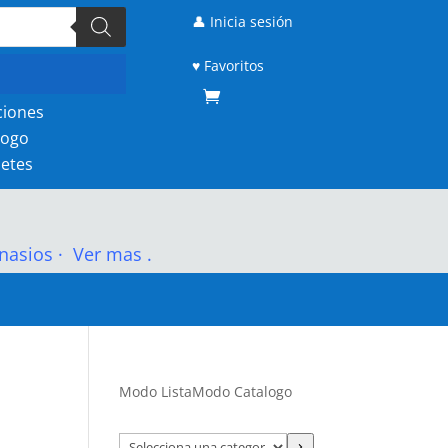
👤 Inicia sesión
♥ Favoritos
ciones
logo
etes
nasios
·
Ver mas .
Modo Lista
Modo Catalogo
Selecciona