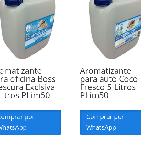
omatizante
Aromatizante
ra oficina Boss
para auto Coco
escura Exclsiva
Fresco 5 Litros
Litros PLim50
PLim50
Comprar por
Comprar por
WhatsApp
WhatsApp