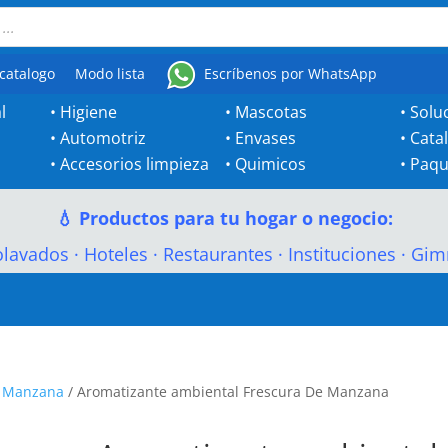
catalogo
Modo lista
Escríbenos por WhatsApp
l
•
Higiene
•
Mascotas
•
Solu
•
Automotriz
•
Envases
•
Cata
•
Accesorios limpieza
•
Quimicos
•
Paqu
💧 Productos para tu hogar o negocio:
olavados
·
Hoteles
·
Restaurantes
·
Instituciones
·
Gim
e Manzana
/ Aromatizante ambiental Frescura De Manzana