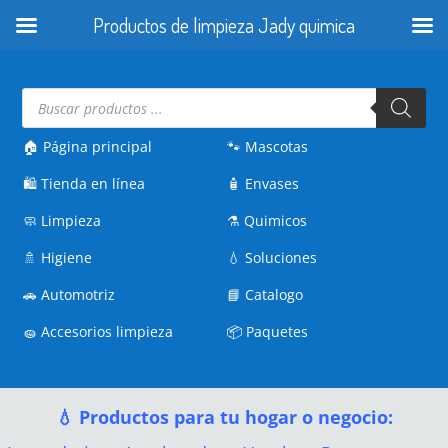
Productos de limpieza Jady quimica
Búsqueda
de
productos
🏠 Página principal
🐾
Mascotas
🛍️
Tienda en línea
🧴
Envases
🧼
Limpieza
⚗️
Quimicos
🚿
Higiene
💧
Soluciones
🚗
Automotriz
📘
Catalogo
🧽
Accesorios limpieza
📦
Paquetes
💧 Productos para tu hogar o negocio: