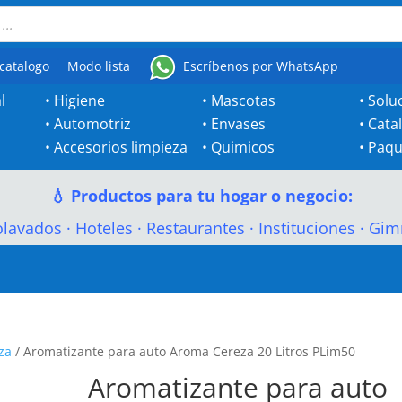
catalogo
Modo lista
Escríbenos por WhatsApp
l
•
Higiene
•
Mascotas
•
Solu
•
Automotriz
•
Envases
•
Cata
•
Accesorios limpieza
•
Quimicos
•
Paqu
💧 Productos para tu hogar o negocio:
olavados
·
Hoteles
·
Restaurantes
·
Instituciones
·
Gim
za
/ Aromatizante para auto Aroma Cereza 20 Litros PLim50
Aromatizante para auto