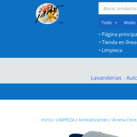
Búsqueda
de
productos
Todo
Modo 
• Página principa
•
Tienda en línea
•
Limpieza
Lavanderias
·
Aut
Inicio
/
LIMPIEZA
/
Aromatizantes
/
Aroma Cere