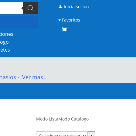
👤 Inicia sesión
♥ Favoritos
ciones
logo
etes
nasios
·
Ver mas .
Modo Lista
Modo Catalogo
Selecciona