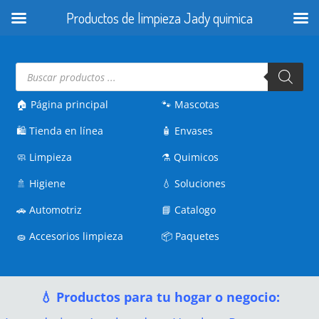
Productos de limpieza Jady quimica
Búsqueda
de
productos
🏠 Página principal
🐾
Mascotas
🛍️
Tienda en línea
🧴
Envases
🧼
Limpieza
⚗️
Quimicos
🚿
Higiene
💧
Soluciones
🚗
Automotriz
📘
Catalogo
🧽
Accesorios limpieza
📦
Paquetes
💧 Productos para tu hogar o negocio: