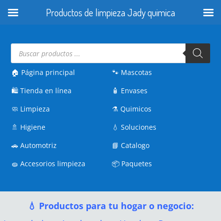
Productos de limpieza Jady quimica
Búsqueda
de
productos
🏠 Página principal
🐾
Mascotas
🛍️
Tienda en línea
🧴
Envases
🧼
Limpieza
⚗️
Quimicos
🚿
Higiene
💧
Soluciones
🚗
Automotriz
📘
Catalogo
🧽
Accesorios limpieza
📦
Paquetes
💧 Productos para tu hogar o negocio: