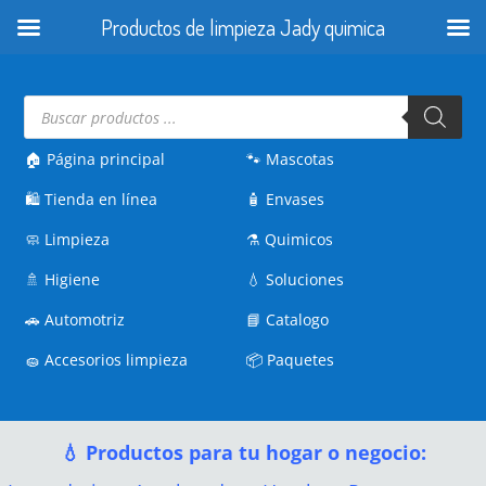
Productos de limpieza Jady quimica
Búsqueda
de
productos
🏠 Página principal
🐾
Mascotas
🛍️
Tienda en línea
🧴
Envases
🧼
Limpieza
⚗️
Quimicos
🚿
Higiene
💧
Soluciones
🚗
Automotriz
📘
Catalogo
🧽
Accesorios limpieza
📦
Paquetes
💧 Productos para tu hogar o negocio: