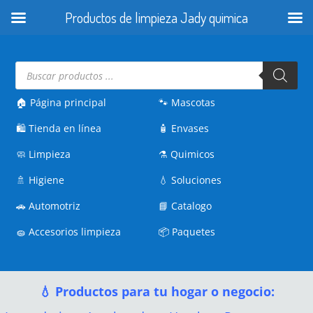
Productos de limpieza Jady quimica
Búsqueda
de
productos
🏠 Página principal
🐾
Mascotas
🛍️
Tienda en línea
🧴
Envases
🧼
Limpieza
⚗️
Quimicos
🚿
Higiene
💧
Soluciones
🚗
Automotriz
📘
Catalogo
🧽
Accesorios limpieza
📦
Paquetes
💧 Productos para tu hogar o negocio: