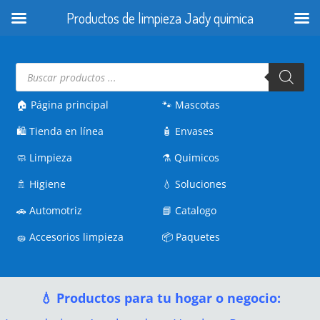
Productos de limpieza Jady quimica
Búsqueda
de
productos
🏠 Página principal
🐾
Mascotas
🛍️
Tienda en línea
🧴
Envases
🧼
Limpieza
⚗️
Quimicos
🚿
Higiene
💧
Soluciones
🚗
Automotriz
📘
Catalogo
🧽
Accesorios limpieza
📦
Paquetes
💧 Productos para tu hogar o negocio: