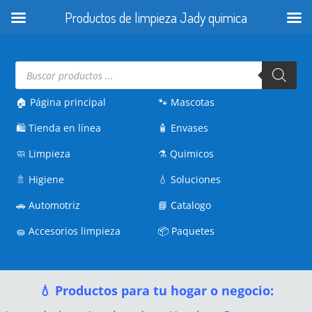
Productos de limpieza Jady quimica
Búsqueda
de
productos
🏠 Página principal
🐾
Mascotas
🛍️
Tienda en línea
🧴
Envases
🧼
Limpieza
⚗️
Quimicos
🚿
Higiene
💧
Soluciones
🚗
Automotriz
📘
Catalogo
🧽
Accesorios limpieza
📦
Paquetes
💧 Productos para tu hogar o negocio: