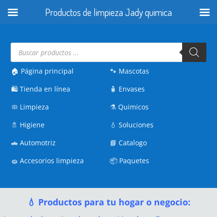
Productos de limpieza Jady quimica
Búsqueda
de
productos
🏠 Página principal
🐾
Mascotas
🛍️
Tienda en línea
🧴
Envases
🧼
Limpieza
⚗️
Quimicos
🚿
Higiene
💧
Soluciones
🚗
Automotriz
📘
Catalogo
🧽
Accesorios limpieza
📦
Paquetes
💧 Productos para tu hogar o negocio: