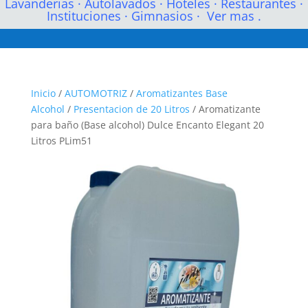
Lavanderias
·
Autolavados
·
Hoteles
·
Restaurantes
·
Instituciones
·
Gimnasios
·
Ver mas .
Inicio
/
AUTOMOTRIZ
/
Aromatizantes Base
Alcohol
/
Presentacion de 20 Litros
/ Aromatizante
para baño (Base alcohol) Dulce Encanto Elegant 20
Litros PLim51