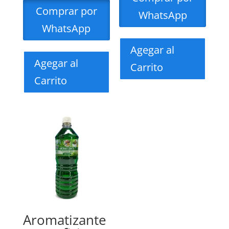
Comprar por
WhatsApp
WhatsApp
Agegar al
Agegar al
Carrito
Carrito
Aromatizante