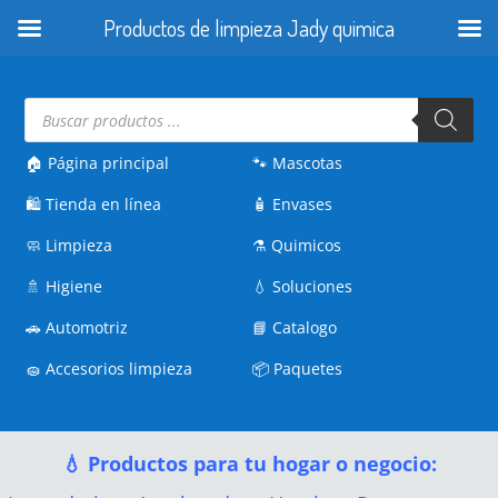
Productos de limpieza Jady quimica
Búsqueda
de
productos
🏠 Página principal
🐾
Mascotas
🛍️
Tienda en línea
🧴
Envases
🧼
Limpieza
⚗️
Quimicos
🚿
Higiene
💧
Soluciones
🚗
Automotriz
📘
Catalogo
🧽
Accesorios limpieza
📦
Paquetes
💧 Productos para tu hogar o negocio: