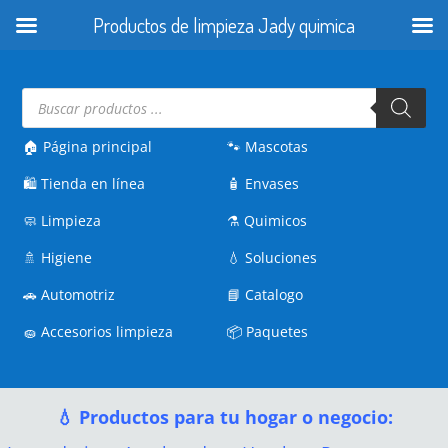
Productos de limpieza Jady quimica
Búsqueda
de
productos
🏠 Página principal
🐾
Mascotas
🛍️
Tienda en línea
🧴
Envases
🧼
Limpieza
⚗️
Quimicos
🚿
Higiene
💧
Soluciones
🚗
Automotriz
📘
Catalogo
🧽
Accesorios limpieza
📦
Paquetes
💧 Productos para tu hogar o negocio: