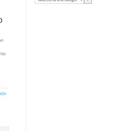
una
categoría
o
an
nto
ado