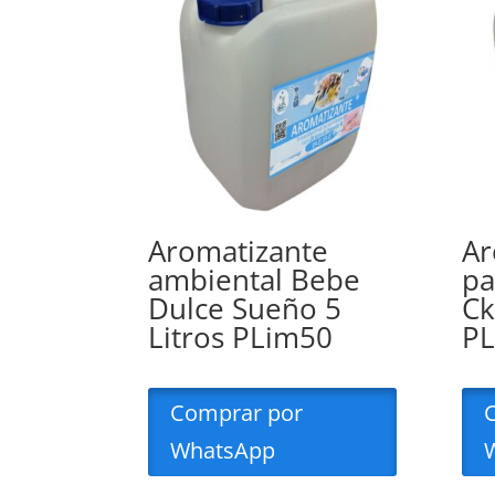
Aromatizante
Ar
ambiental Bebe
pa
Dulce Sueño 5
Ck
Litros PLim50
P
Comprar por
WhatsApp