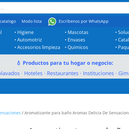
catalogo
Modo lista
Escríbenos por WhatsApp
l
•
Higiene
•
Mascotas
•
Solu
•
Automotriz
•
Envases
•
Cata
•
Accesorios limpieza
•
Quimicos
•
Paqu
💧 Productos para tu hogar o negocio:
olavados
·
Hoteles
·
Restaurantes
·
Instituciones
·
Gim
Sensaciones
/ Aromatizante para baño Aromas Delicia De Sensacion