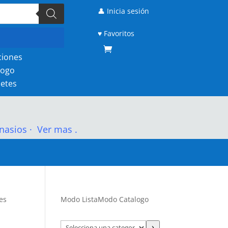
👤 Inicia sesión
♥ Favoritos
ciones
logo
etes
nasios
·
Ver mas .
es
Modo Lista
Modo Catalogo
Selecciona