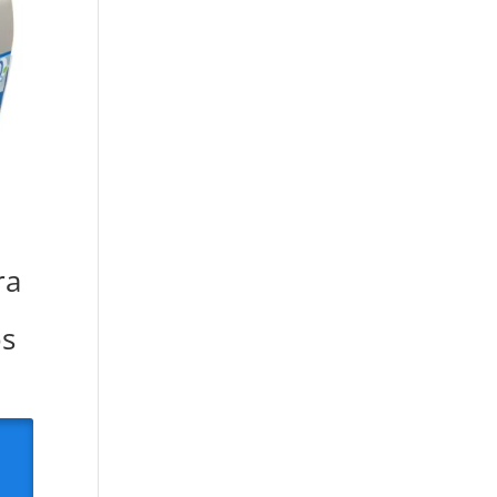
ra
os