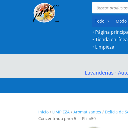
Búsqueda
de
productos
Todo
Modo 
• Página principa
•
Tienda en línea
•
Limpieza
Lavanderias
·
Aut
Inicio
/
LIMPIEZA
/
Aromatizantes
/
Delicia de 
Concentrado para 5 Lt PLim50