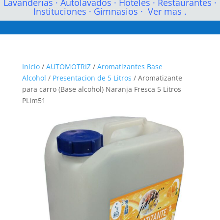
Lavanderias
·
Autolavados
·
Hoteles
·
Restaurantes
·
Instituciones
·
Gimnasios
·
Ver mas .
Inicio
/
AUTOMOTRIZ
/
Aromatizantes Base
Alcohol
/
Presentacion de 5 Litros
/ Aromatizante
para carro (Base alcohol) Naranja Fresca 5 Litros
PLim51