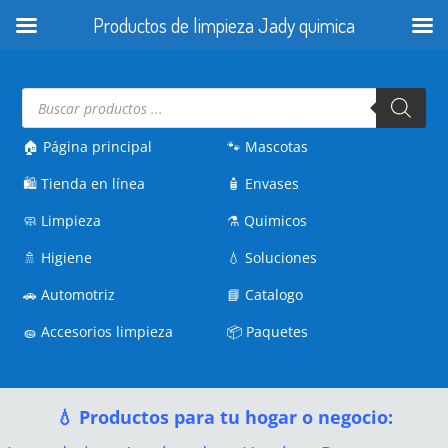
Productos de limpieza Jady quimica
Búsqueda
de
productos
🏠 Página principal
🐾
Mascotas
🛍️
Tienda en línea
🧴
Envases
🧼
Limpieza
⚗️
Quimicos
🚿
Higiene
💧
Soluciones
🚗
Automotriz
📘
Catalogo
🧽
Accesorios limpieza
📦
Paquetes
💧 Productos para tu hogar o negocio: