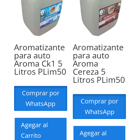
Aromatizante
Aromatizante
para auto
para auto
Aroma Ck1 5
Aroma
Litros PLim50
Cereza 5
Litros PLim50
Comprar por
Comprar por
WhatsApp
WhatsApp
Agegar al
Agegar al
Carrito