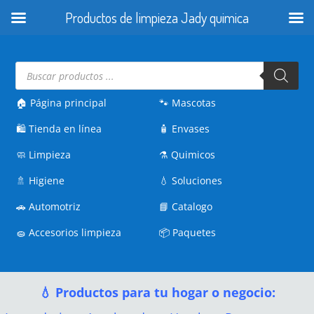
Productos de limpieza Jady quimica
Búsqueda
de
productos
🏠 Página principal
🐾
Mascotas
🛍️
Tienda en línea
🧴
Envases
🧼
Limpieza
⚗️
Quimicos
🚿
Higiene
💧
Soluciones
🚗
Automotriz
📘
Catalogo
🧽
Accesorios limpieza
📦
Paquetes
💧 Productos para tu hogar o negocio: