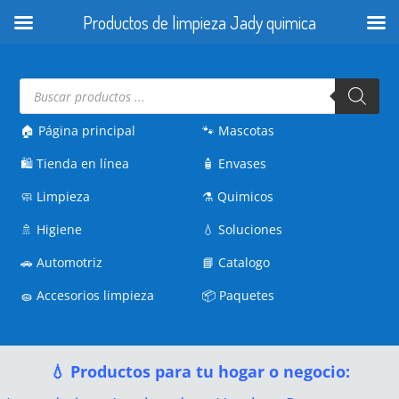
Productos de limpieza Jady quimica
Búsqueda
de
productos
🏠 Página principal
🐾
Mascotas
🛍️
Tienda en línea
🧴
Envases
🧼
Limpieza
⚗️
Quimicos
🚿
Higiene
💧
Soluciones
🚗
Automotriz
📘
Catalogo
🧽
Accesorios limpieza
📦
Paquetes
💧 Productos para tu hogar o negocio: