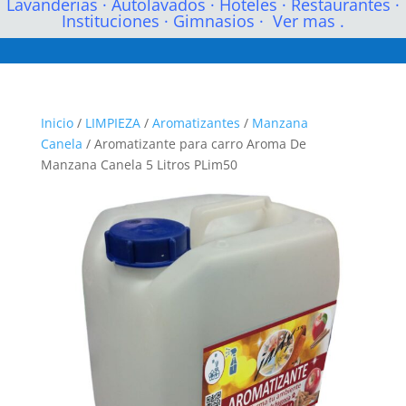
Lavanderias
·
Autolavados
·
Hoteles
·
Restaurantes
·
Instituciones
·
Gimnasios
·
Ver mas .
Inicio
/
LIMPIEZA
/
Aromatizantes
/
Manzana
Canela
/ Aromatizante para carro Aroma De
Manzana Canela 5 Litros PLim50