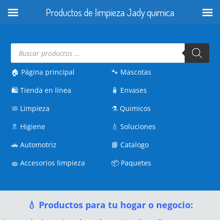
Productos de limpieza Jady quimica
Búsqueda
de
productos
🏠 Página principal
🐾
Mascotas
🛍️
Tienda en línea
🧴
Envases
🧼
Limpieza
⚗️
Quimicos
🚿
Higiene
💧
Soluciones
🚗
Automotriz
📘
Catalogo
🧽
Accesorios limpieza
📦
Paquetes
💧 Productos para tu hogar o negocio: