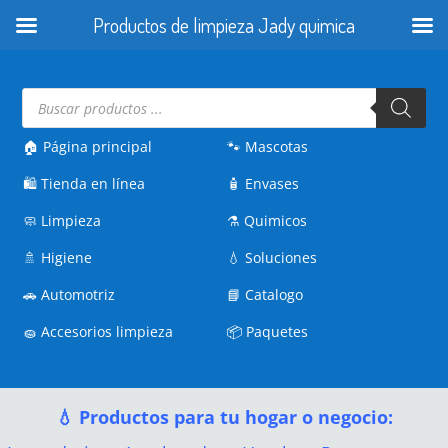
Productos de limpieza Jady quimica
Búsqueda
de
productos
🏠 Página principal
🐾
Mascotas
🛍️
Tienda en línea
🧴
Envases
🧼
Limpieza
⚗️
Quimicos
🚿
Higiene
💧
Soluciones
🚗
Automotriz
📘
Catalogo
🧽
Accesorios limpieza
📦
Paquetes
💧 Productos para tu hogar o negocio: