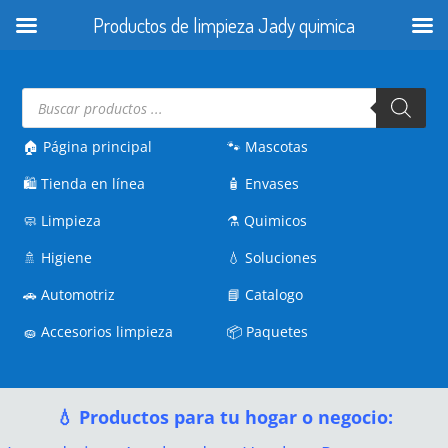
Productos de limpieza Jady quimica
Búsqueda
de
productos
🏠 Página principal
🐾
Mascotas
🛍️
Tienda en línea
🧴
Envases
🧼
Limpieza
⚗️
Quimicos
🚿
Higiene
💧
Soluciones
🚗
Automotriz
📘
Catalogo
🧽
Accesorios limpieza
📦
Paquetes
💧 Productos para tu hogar o negocio: