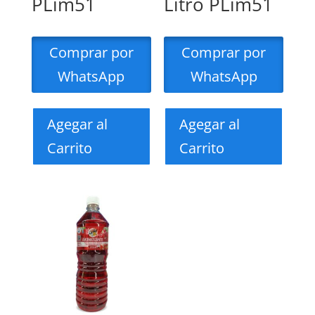
PLim51
Litro PLim51
Comprar por
Comprar por
WhatsApp
WhatsApp
Agegar al
Agegar al
Carrito
Carrito