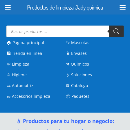
Productos de limpieza Jady quimica
Búsqueda
de
productos
🏠 Página principal
🐾
Mascotas
🛍️
Tienda en línea
🧴
Envases
🧼
Limpieza
⚗️
Quimicos
🚿
Higiene
💧
Soluciones
🚗
Automotriz
📘
Catalogo
🧽
Accesorios limpieza
📦
Paquetes
💧 Productos para tu hogar o negocio: