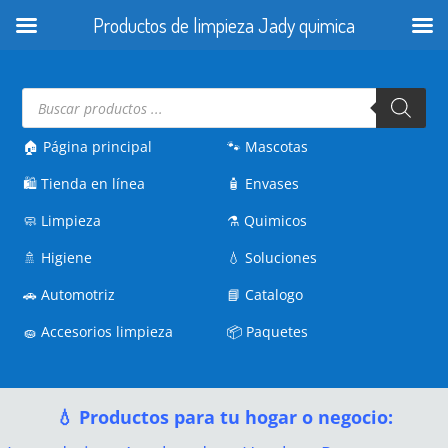
Productos de limpieza Jady quimica
Búsqueda
de
productos
🏠 Página principal
🐾
Mascotas
🛍️
Tienda en línea
🧴
Envases
🧼
Limpieza
⚗️
Quimicos
🚿
Higiene
💧
Soluciones
🚗
Automotriz
📘
Catalogo
🧽
Accesorios limpieza
📦
Paquetes
💧 Productos para tu hogar o negocio: