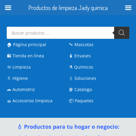
Productos de limpieza Jady quimica
Búsqueda
de
productos
🏠 Página principal
🐾
Mascotas
🛍️
Tienda en línea
🧴
Envases
🧼
Limpieza
⚗️
Quimicos
🚿
Higiene
💧
Soluciones
🚗
Automotriz
📘
Catalogo
🧽
Accesorios limpieza
📦
Paquetes
💧 Productos para tu hogar o negocio: