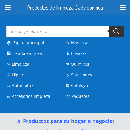
Productos de limpieza Jady quimica
Búsqueda
de
productos
🏠 Página principal
🐾
Mascotas
🛍️
Tienda en línea
🧴
Envases
🧼
Limpieza
⚗️
Quimicos
🚿
Higiene
💧
Soluciones
🚗
Automotriz
📘
Catalogo
🧽
Accesorios limpieza
📦
Paquetes
💧 Productos para tu hogar o negocio: