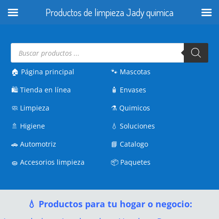
Productos de limpieza Jady quimica
Búsqueda
de
productos
🏠 Página principal
🐾
Mascotas
🛍️
Tienda en línea
🧴
Envases
🧼
Limpieza
⚗️
Quimicos
🚿
Higiene
💧
Soluciones
🚗
Automotriz
📘
Catalogo
🧽
Accesorios limpieza
📦
Paquetes
💧 Productos para tu hogar o negocio: