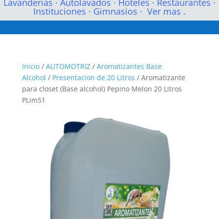
Lavanderias
·
Autolavados
·
Hoteles
·
Restaurantes
·
Instituciones
·
Gimnasios
·
Ver mas .
Inicio
/
AUTOMOTRIZ
/
Aromatizantes Base
Alcohol
/
Presentacion de 20 Litros
/ Aromatizante
para closet (Base alcohol) Pepino Melon 20 Litros
PLim51