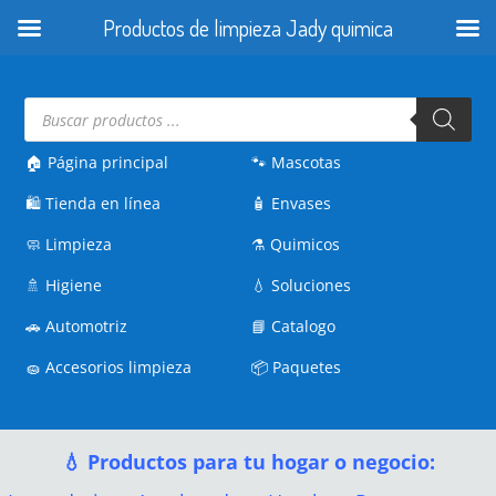
Productos de limpieza Jady quimica
Búsqueda
de
productos
🏠 Página principal
🐾
Mascotas
🛍️
Tienda en línea
🧴
Envases
🧼
Limpieza
⚗️
Quimicos
🚿
Higiene
💧
Soluciones
🚗
Automotriz
📘
Catalogo
🧽
Accesorios limpieza
📦
Paquetes
💧 Productos para tu hogar o negocio: