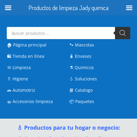
Productos de limpieza Jady quimica
Búsqueda
de
productos
🏠 Página principal
🐾
Mascotas
🛍️
Tienda en línea
🧴
Envases
🧼
Limpieza
⚗️
Quimicos
🚿
Higiene
💧
Soluciones
🚗
Automotriz
📘
Catalogo
🧽
Accesorios limpieza
📦
Paquetes
💧 Productos para tu hogar o negocio: