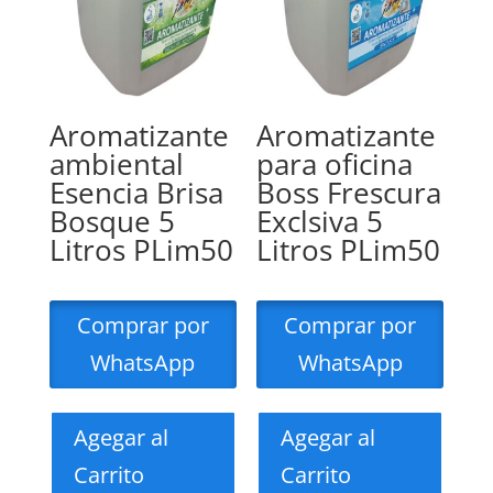
Aromatizante
Aromatizante
ambiental
para oficina
Esencia Brisa
Boss Frescura
Bosque 5
Exclsiva 5
Litros PLim50
Litros PLim50
Comprar por
Comprar por
WhatsApp
WhatsApp
Agegar al
Agegar al
Carrito
Carrito