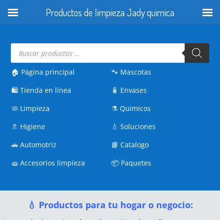
Productos de limpieza Jady quimica
Búsqueda
de
productos
🏠 Página principal
🐾
Mascotas
🛍️
Tienda en línea
🧴
Envases
🧼
Limpieza
⚗️
Quimicos
🚿
Higiene
💧
Soluciones
🚗
Automotriz
📘
Catalogo
🧽
Accesorios limpieza
📦
Paquetes
💧 Productos para tu hogar o negocio: