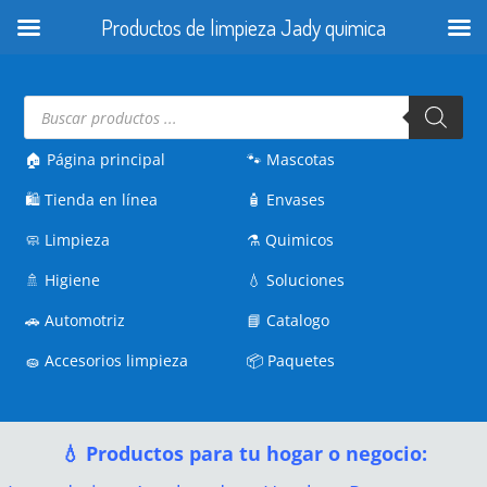
Productos de limpieza Jady quimica
Búsqueda
de
productos
🏠 Página principal
🐾
Mascotas
🛍️
Tienda en línea
🧴
Envases
🧼
Limpieza
⚗️
Quimicos
🚿
Higiene
💧
Soluciones
🚗
Automotriz
📘
Catalogo
🧽
Accesorios limpieza
📦
Paquetes
💧 Productos para tu hogar o negocio: