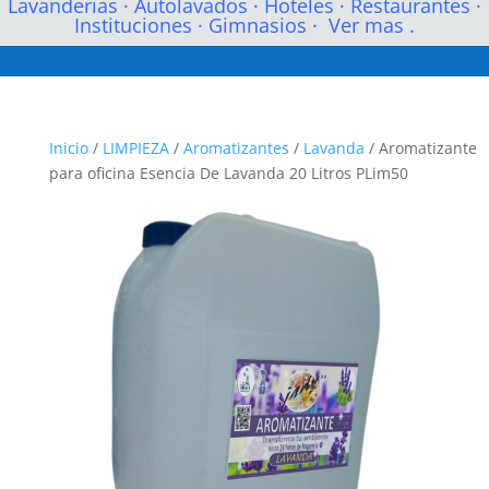
Lavanderias
·
Autolavados
·
Hoteles
·
Restaurantes
·
Instituciones
·
Gimnasios
·
Ver mas .
Inicio
/
LIMPIEZA
/
Aromatizantes
/
Lavanda
/ Aromatizante
para oficina Esencia De Lavanda 20 Litros PLim50