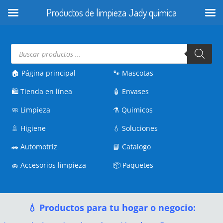
Productos de limpieza Jady quimica
Búsqueda
de
productos
🏠 Página principal
🐾
Mascotas
🛍️
Tienda en línea
🧴
Envases
🧼
Limpieza
⚗️
Quimicos
🚿
Higiene
💧
Soluciones
🚗
Automotriz
📘
Catalogo
🧽
Accesorios limpieza
📦
Paquetes
💧 Productos para tu hogar o negocio: