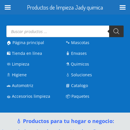
Productos de limpieza Jady quimica
Búsqueda
de
productos
🏠 Página principal
🐾
Mascotas
🛍️
Tienda en línea
🧴
Envases
🧼
Limpieza
⚗️
Quimicos
🚿
Higiene
💧
Soluciones
🚗
Automotriz
📘
Catalogo
🧽
Accesorios limpieza
📦
Paquetes
💧 Productos para tu hogar o negocio: