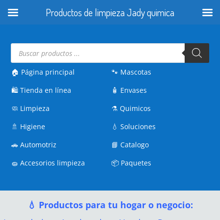
Productos de limpieza Jady quimica
Búsqueda
de
productos
🏠 Página principal
🐾
Mascotas
🛍️
Tienda en línea
🧴
Envases
🧼
Limpieza
⚗️
Quimicos
🚿
Higiene
💧
Soluciones
🚗
Automotriz
📘
Catalogo
🧽
Accesorios limpieza
📦
Paquetes
💧 Productos para tu hogar o negocio: