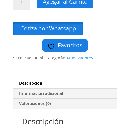
Agegar al Carrito
Economico
500
ml
Minimo
Cotiza por Whatsapp
6
piezas
Favoritos
Pjar
cantidad
SKU:
PJae500mll
Categoría:
Atomizadores
Descripción
Información adicional
Valoraciones (0)
Descripción