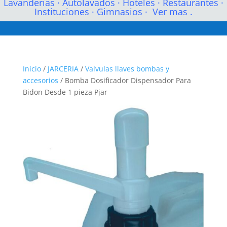
Lavanderias
·
Autolavados
·
Hoteles
·
Restaurantes
·
Instituciones
·
Gimnasios
·
Ver mas .
Inicio
/
JARCERIA
/
Valvulas llaves bombas y
accesorios
/ Bomba Dosificador Dispensador Para
Bidon Desde 1 pieza Pjar