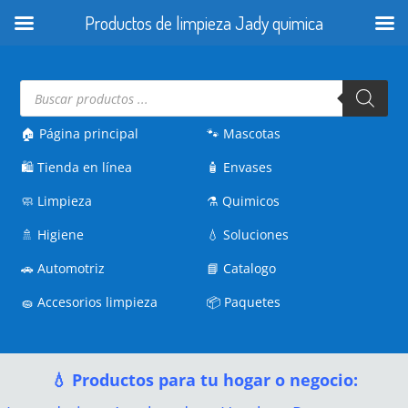
Productos de limpieza Jady quimica
Búsqueda
de
productos
🏠 Página principal
🐾
Mascotas
🛍️
Tienda en línea
🧴
Envases
🧼
Limpieza
⚗️
Quimicos
🚿
Higiene
💧
Soluciones
🚗
Automotriz
📘
Catalogo
🧽
Accesorios limpieza
📦
Paquetes
💧 Productos para tu hogar o negocio: