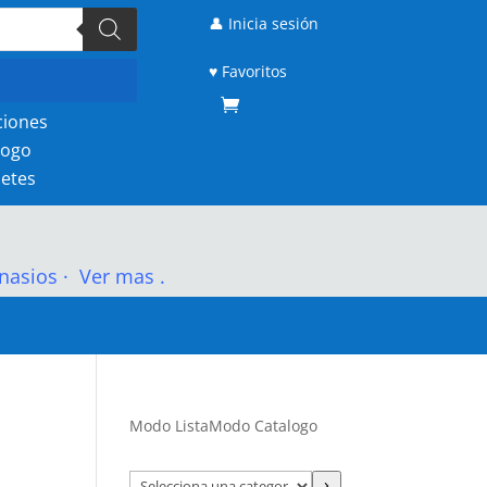
👤 Inicia sesión
♥ Favoritos
ciones
logo
etes
nasios
·
Ver mas .
Modo Lista
Modo Catalogo
Selecciona