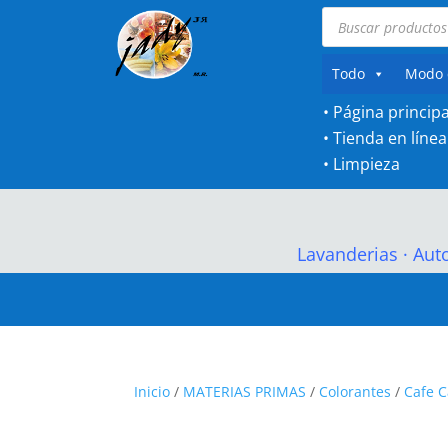
Búsqueda
de
productos
Todo
Modo 
• Página principa
•
Tienda en línea
•
Limpieza
Lavanderias
·
Aut
Inicio
/
MATERIAS PRIMAS
/
Colorantes
/
Cafe 