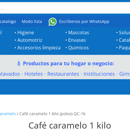
catalogo
Modo lista
Escríbenos por WhatsApp
l
•
Higiene
•
Mascotas
•
Solu
•
Automotriz
•
Envases
•
Cata
•
Accesorios limpieza
•
Quimicos
•
Paqu
💧 Productos para tu hogar o negocio:
olavados
·
Hoteles
·
Restaurantes
·
Instituciones
·
Gim
Caramelo
/ Café caramelo 1 kilo (polvo) QC-1k
Café caramelo 1 kilo