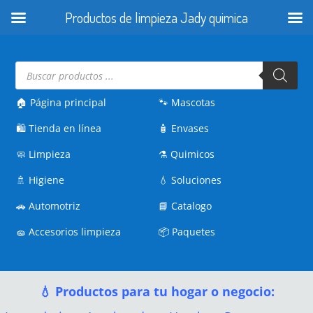
Productos de limpieza Jady quimica
Búsqueda
de
productos
🏠 Página principal
🐾
Mascotas
🛍️
Tienda en línea
🧴
Envases
🧼
Limpieza
⚗️
Quimicos
🚿
Higiene
💧
Soluciones
🚗
Automotriz
📘
Catalogo
🧽
Accesorios limpieza
📦
Paquetes
💧 Productos para tu hogar o negocio: